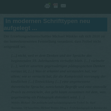
In modernen Schrifttypen neu
aufgelegt ...
Der Erziehungswissenschaftler Michael Winkler sah sich 2010 zu
der
bemerkenswerten Feststellung veranlasst, dass Fröbel nicht
zeitgemäß sei:
[...] nicht, weil er dem Denken und der Sprache des
beginnenden 19. Jahrhunderts
verhaftet blieb. [...] vielmehr
[...], weil er unserem gegenwärtigen
pädagogischen Denken
voraus ist, [...] Was er erkannt und verstanden
hat, vor
allem: wie er versucht hat, für die Komplexität vorrangig
der
kindlichen [...] Entwicklung [...] eine angemessene
theoretische
Sprache, zureichende Begriffe und eine sinnvolle
Praxis zu entwickeln, das
geht kaum zusammen mit dem, was
gegenwärtig als Pädagogik diskutiert
wird. [...]
Winkler, Michael: Der politische und sozialpädagogische Fröbel. In: Karl
Neumann, Ulf Sauerbrey, Michael Winkler {Hrsg.): Fröbelpädagogik
im Kontext der