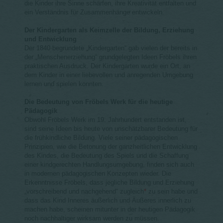
die Kinder ihre Sinne schärfen, ihre Kreativität entfalten und
ein Verständnis für Zusammenhänge entwickeln.
Der Kindergarten als Keimzelle der Bildung, Erziehung
und Entwicklung
Der 1840 begründete „Kindergarten“ gab vielen der bereits in
der „Menschenerziehung“ grundgelegten Ideen Fröbels ihren
praktischen Ausdruck. Der Kindergarten wurde ein Ort, an
dem Kinder in einer liebevollen und anregenden Umgebung
lernen und spielen konnten.
Die Bedeutung von Fröbels Werk für die heutige
Pädagogik
Obwohl Fröbels Werk im 19. Jahrhundert entstanden ist,
sind seine Ideen bis heute von unschätzbarer Bedeutung für
die frühkindliche Bildung. Viele seiner pädagogischen
Prinzipien, wie die Betonung der ganzheitlichen Entwicklung
des Kindes, die Bedeutung des Spiels und die Schaffung
einer kindgerechten Handlungsumgebung, finden sich auch
in modernen pädagogischen Konzepten wieder. Die
Erkenntnisse Fröbels, dass jegliche Bildung und Erziehung
„vorschreibend und nachgehend“ zugleich
*
zu sein habe und
dass das Kind Inneres äußerlich und Äußeres innerlich zu
machen habe, scheinen mitunter in der heutigen Pädagogik
noch nachhaltiger wirksam werden zu müssen.