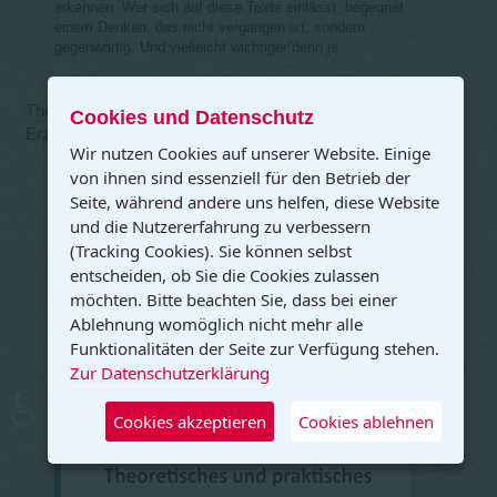
erkennen. Wer sich auf diese Texte einlässt, begegnet
einem Denken, das nicht vergangen ist, sondern
gegenwärtig. Und vielleicht wichtiger denn je.
Theoretisches & praktisches Handbuch der Fröbelschen
Cookies und Datenschutz
Erziehungslehre (B. v. Marenholtz-Bülow, 1886)
Wir nutzen Cookies auf unserer Website. Einige
von ihnen sind essenziell für den Betrieb der
Seite, während andere uns helfen, diese Website
und die Nutzererfahrung zu verbessern
(Tracking Cookies). Sie können selbst
entscheiden, ob Sie die Cookies zulassen
möchten. Bitte beachten Sie, dass bei einer
Ablehnung womöglich nicht mehr alle
Funktionalitäten der Seite zur Verfügung stehen.
Zur Datenschutzerklärung
♿
Cookies akzeptieren
Cookies ablehnen