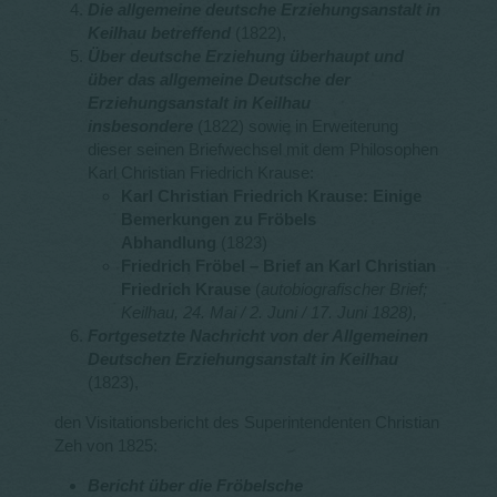
Die allgemeine deutsche Erziehungsanstalt in
Keilhau betreffend
(1822),
Über deutsche Erziehung überhaupt und
über das allgemeine Deutsche der
Erziehungsanstalt in Keilhau
insbesondere
(1822) sowie in Erweiterung
dieser seinen Briefwechsel mit dem Philosophen
Karl Christian Friedrich Krause:
Karl Chris
ti
an Friedrich Krause: Einige
Bemerkungen zu Fröbels
Abhandlung
(1823)
Friedrich Fröbel – Brief an Karl Chris
tia
n
Friedrich Krause
(
autobiografischer Brief;
Keilhau, 24. Mai / 2. Juni / 17. Juni 1828),
Fortgesetzte Nachricht von der Allgemeinen
Deutschen Erziehungsanstalt in Keilhau
(1823),
den Visitationsbericht des Superintendenten Christian
Zeh von 1825:
Bericht über die Fröbelsche