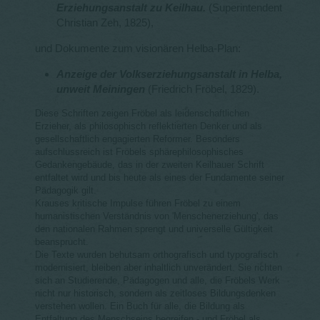
Erziehungsanstalt zu Keilhau.
(Superintendent
Christian Zeh, 1825),
und Dokumente zum visionären Helba-Plan:
Anzeige der Volkserziehungsanstalt in Helba,
unweit Meiningen
(Friedrich Fröbel, 1829).
Diese Schriften zeigen Fröbel als leidenschaftlichen
Erzieher, als philosophisch reflektierten Denker und als
gesellschaftlich engagierten Reformer. Besonders
aufschlussreich ist Fröbels sphärephilosophisches
Gedankengebäude, das in der zweiten Keilhauer Schrift
entfaltet wird und bis heute als eines der Fundamente seiner
Pädagogik gilt.
Krauses kritische Impulse führen Fröbel zu einem
humanistischen Verständnis von 'Menschenerziehung', das
den nationalen Rahmen sprengt und universelle Gültigkeit
beansprucht.
Die Texte wurden behutsam orthografisch und typografisch
modernisiert, bleiben aber inhaltlich unverändert. Sie richten
sich an Studierende, Pädagogen und alle, die Fröbels Werk
nicht nur historisch, sondern als zeitloses Bildungsdenken
verstehen wollen. Ein Buch für alle, die Bildung als
Entfaltung des Menschseins begreifen - und Fröbel als