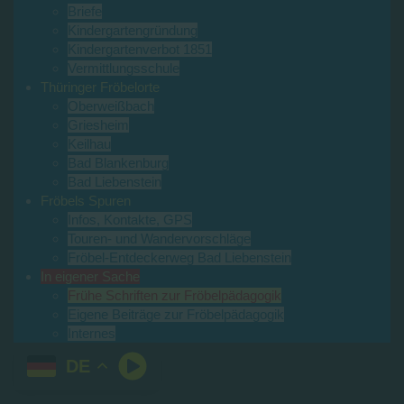
Briefe
Kindergartengründung
Kindergartenverbot 1851
Vermittlungsschule
Thüringer Fröbelorte
Oberweißbach
Griesheim
Keilhau
Bad Blankenburg
Bad Liebenstein
Fröbels Spuren
Infos, Kontakte, GPS
Touren- und Wandervorschläge
Fröbel-Entdeckerweg Bad Liebenstein
In eigener Sache
Frühe Schriften zur Fröbelpädagogik
Eigene Beiträge zur Fröbelpädagogik
Internes
DE