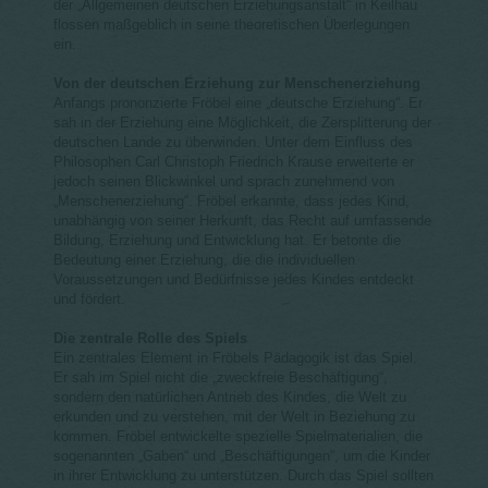
der „Allgemeinen deutschen Erziehungsanstalt“ in Keilhau
flossen maßgeblich in seine theoretischen Überlegungen
ein.
Von der deutschen Erziehung zur Menschenerziehung
Anfangs prononzierte Fröbel eine „deutsche Erziehung“. Er
sah in der Erziehung eine Möglichkeit, die Zersplitterung der
deutschen Lande zu überwinden. Unter dem Einfluss des
Philosophen Carl Christoph Friedrich Krause erweiterte er
jedoch seinen Blickwinkel und sprach zunehmend von
„Menschenerziehung“. Fröbel erkannte, dass jedes Kind,
unabhängig von seiner Herkunft, das Recht auf umfassende
Bildung, Erziehung und Entwicklung hat. Er betonte die
Bedeutung einer Erziehung, die die individuellen
Voraussetzungen und Bedürfnisse jedes Kindes entdeckt
und fördert.
Die zentrale Rolle des Spiels
Ein zentrales Element in Fröbels Pädagogik ist das Spiel.
Er sah im Spiel nicht die „zweckfreie Beschäftigung“,
sondern den natürlichen Antrieb des Kindes, die Welt zu
erkunden und zu verstehen, mit der Welt in Beziehung zu
kommen. Fröbel entwickelte spezielle Spielmaterialien, die
sogenannten „Gaben“ und „Beschäftigungen“, um die Kinder
in ihrer Entwicklung zu unterstützen. Durch das Spiel sollten