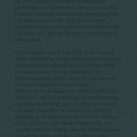
bei einem Besuch in Schweina (heute zu Bad
Liebenstein) im Marienthaler Schlösschen erstmals
Friedrich Fröbel und seinen Schülerinnen begegnete.
Hier befand sich seit Mai 1850 die von Fröbel
gegründete erste Kindergärtnerinnenschule der Welt
und damit wohl die erste Berufsschule für Frauen in
Deutschland.
Ein Jahr später, am 21. Juni 1852, starb Friedrich
Fröbel in Marienthal und die Kindergärtnerinnenschule
zog nach Keilhau, wo sich seit 1817 Fröbels erste
Anstaltsgründung, die Allgemeine deutsche
Erziehungsanstalt, befand, die auch heute noch als
Schule im Fröbelschen Sinne existiert.
Eleonore Heerwart begann hier 1853 – im Alter von
18 Jahren – mit ihrer Ausbildung zur Kindergärtnerin
eine Berufsausbildung, was für junge Frauen in der
damaligen Zeit noch sehr unüblich war. Sie hatte
dabei das große Glück, mit Fröbels zweiter Ehefrau
Luise, geb. Levin, und Wilhelm Middendorff, dem
engsten Mitstreiter Fröbels, aus den direkten Quellen
Fröbelscher Ideen schöpfen zu können. Leider