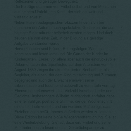
Reflexionen und geistiger Bewegtheit.
Die Beiträge stammen von Fröbel selbst und von Menschen
aus seinem Umfeld , ein Kreis, der sich als weit und
vielfältig erweist.
Neben klaren pädagogischen Skizzen finden sich bei
manchem der Autoren auch spekulative Gedanken, die aus
heutiger Sicht mitunter belächelt werden mögen. Und doch
zeugen sie von einer Zeit, in der Bildung als geistige
Aufgabe verstanden wurde.
Hervorzuheben sind Fröbels Beitragsfolgen 'Wie Lina
schreiben und lesen lernt' und 'Die Gärten der Kinder im
Kindergarten'. Diese, vor allem aber auch die eindrucksvolle
Dokumentation des Spielfestes auf dem Altenstein vom 4.
August 1850 zeigen ihn als reflektierten Beobachter, als
Begleiter, als einen, der dem Kind mit Achtung und Zutrauen
begegnet und auch der Erwachsenenwelt seine
Erkenntnisse und Ideen eindrucksvoll zu vermitteln vermag.
Ebenso bemerkenswert: eine Vielzahl lyrischer Lieder und
Gedichte. Insbesondere Wilhelm Middendorff entfaltet dabei
eine feinfühlige, poetische Stimme, die der Wochenschrift
eine stille Tiefe verleiht und ein weiteres Mal belegt, dass
Erziehen auch heißt, Inneres äußerlich werden zu lassen.
Diese Edition ist keine bloße Wiederveröffentlichung. Sie ist
eine Wiederbelebung. Sie lädt dazu ein, Fröbel und seine
Mitstreiter neu zu lesen und als Gesprächspartner zu