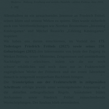
Moderne - Bildung, Erziehung und soziales Handeln - edition Paideia, Jena 2010,
S. 28ff.
Allenthalben ist ein anwachsendes Interesse an Friedrich Fröbel,
seinen Ideen
und seinem Wirken zu spüren. Dies wurde sicherlich
auch von Veröffentlichungen
wie Norman Brostermans „Inventing
Kindergarten" und Mitchel
Resnicks „Lifelong Kindergarten"
inspiriert.
Wir haben uns darum entschlossen, im Vorfeld des
175.
Todestages Friedrich
Fröbels (2027) sowie seines 250.
Geburtstages (2032)
den Interessenten von
heute den Zugang zu
Werken Fröbels, seiner Mitstreiter, Zeitgenossen und
unmittelbaren
Nachfolger zu erleichtern, indem wir die nur noch
schwer
erhältlichen und noch dazu nur in Frakturschrift
zugänglichen Werke der
Fröbelzeit und der ersten Jahrzehnte
danach in zeitgemäß rezipierbare
Buchform bringen.
Die
Transkription aus der Frakturschrift in zeitgemäßen
Schriftsatz
erfolgte
jeweils unter weitestgehender Anpassung an
die aktuellen orthografischen Regeln
. Ausnahmen bilden
Archaismen
sowie Friedrich Fröbel zuzuschreibende
Wortschöpfungen. Der Satzbau blieb
unverändert.