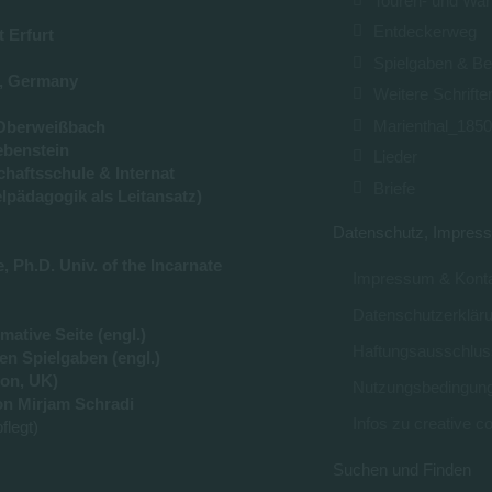
Touren- und Wa
Entdeckerweg
t Erfurt
Spielgaben & Be
u, Germany
Weitere Schrifte
Marienthal_185
Oberweißbach
ebenstein
Lieder
haftsschule & Internat
Briefe
lpädagogik als Leitansatz)
Datenschutz, Impress
 Ph.D. Univ. of the Incarnate
Impressum & Konta
Datenschutzerklär
ative Seite (engl.)
Haftungsausschlus
en Spielgaben (engl.)
on, UK)
Nutzungsbedingun
n Mirjam Schradi
Infos zu creative
flegt)
Suchen und Finden