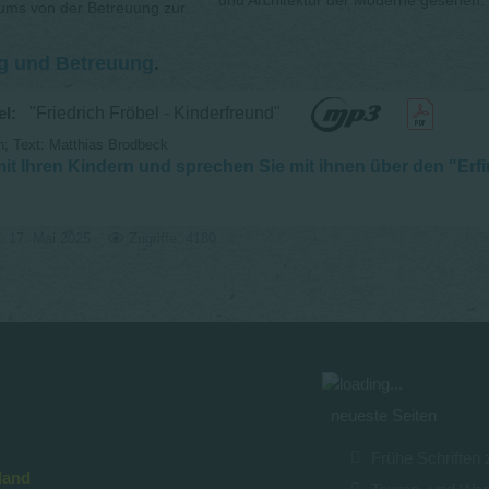
ums von der Betreuung zur
ng und Betreuung
.
bel:
"Friedrich Fröbel - Kinderfreund"
n; Text: Matthias Brodbeck
it Ihren Kindern und sprechen Sie mit ihnen über den "Erfi
rt: 17. Mai 2025
Zugriffe: 4180
neueste Seiten
Frühe Schriften
land