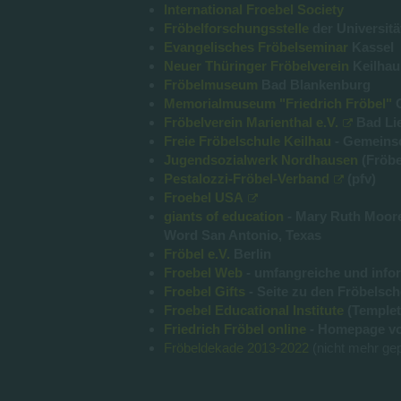
International Froebel Society
Fröbelforschungsstelle
der Universitä
Evangelisches Fröbelseminar
Kassel
Neuer Thüringer Fröbelverein
Keilha
Fröbelmuseum
Bad Blankenburg
Memorialmuseum "Friedrich Fröbel"
Fröbelverein Marienthal e.V.
Bad Li
Freie Fröbelschule Keilhau
- Gemeinsc
Jugendsozialwerk Nordhausen
(Fröbe
Pestalozzi-Fröbel-Verband
(pfv)
Froebel USA
giants of education
- Mary Ruth Moore,
Word San Antonio, Texas
Fröbel e.V.
Berlin
Froebel Web
- umfangreiche und inform
Froebel Gifts
- Seite zu den Fröbelsch
Froebel Educational Institute
(Templet
Friedrich Fröbel online
- Homepage vo
Fröbeldekade 2013-2022
(nicht mehr gep