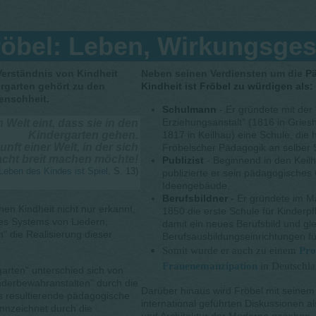
röbel: Leben, Wirkungsges
Verständnis von Kindheit
Neben seinen Verdiensten um die
Pä
rgarten gehört zu den
Kindheit ist Fröbel zu würdigen als:
enschheit.
Schulmann
- Er gründete mit der
Erziehungsanstalt" (1816 in Griesh
 Welt eint, dass sie in den
Kindergarten gehen.
1817 in Keilhau) eine Schule, die 
unft einer Welt, in der sich
Fröbelscher Pädagogik an selber St
acht breit machen möchte!
Publizist
- Beginnend in den Keil
Leben des Kindes ist Spiel,
S. 13)
publizierte er sein pädagogische
Ideengebäude.
Berufsbildner
-
Er gründete im Ma
hen Kindheit nicht nur erkannt,
1850 die erste Schule für Kinderp
es Systems von Liedern,
damit ein neues Berufsbild und gle
" die Realisierung dieser
Berufsausbildungseinrichtungen fü
Somit wurde er auch zu einem
Pro
Frauenemanzipation
in Deutschla
arten" unterschied sich von
inderbewahranstalten" durch die
Darüber hinaus wird Fröbel mit seinem
us resultierende pädagogische
international geführten Diskussionen al
nnzeichnet durch die
und Architektur der Moderne gesehen.