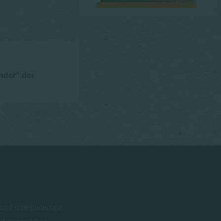
nder" der
 zur Fröbelpädagogik