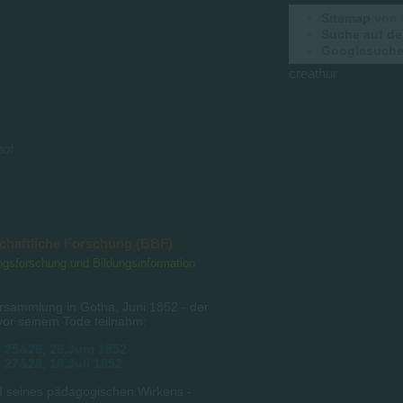
Sitemap
von 
Suche auf de
Googlesuche 
creathur
hof
schaftliche Forschung (BBF)
dungsforschung und Bildungsinformation
rsammlung in Gotha, Juni 1852 - der
vor seinem Tode teilnahm:
 25&26, 26.Juni 1852
 27&28, 10.Juli 1852
nd seines pädagogischen Wirkens -