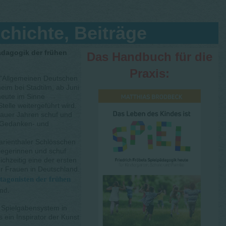
chichte, Beiträge
dagogik der frühen
Das Handbuch für die
Praxis:
 "Allgemeinen Deutschen
eim bei Stadtilm, ab Juni
heute im Sinne
elle weitergeführt wird.
hauer Jahren schuf und
s Gedanken- und
rienthaler Schlösschen
flegerinnen und schuf
ichzeitig eine der ersten
r Frauen in Deutschland.
tagonisten der frühen
nd.
 Spielgabensystem in
s ein Inspirator der Kunst