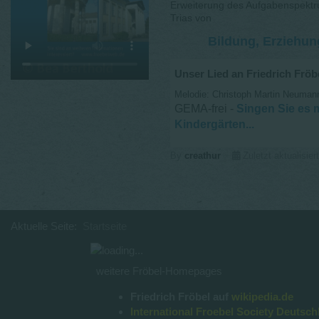
Erweiterung des Aufgabenspektr
Trias von
Bildung, Erziehu
Unser Lied an Friedrich Frö
Melodie: Christoph Martin Neuman
GEMA-frei -
Singen Sie es m
Kindergärten...
By
creathur
Zuletzt aktualisie
Aktuelle Seite:
Startseite
weitere Fröbel-Homepages
Friedrich Fröbel auf
wikipedia.de
International Froebel Society Deutsch