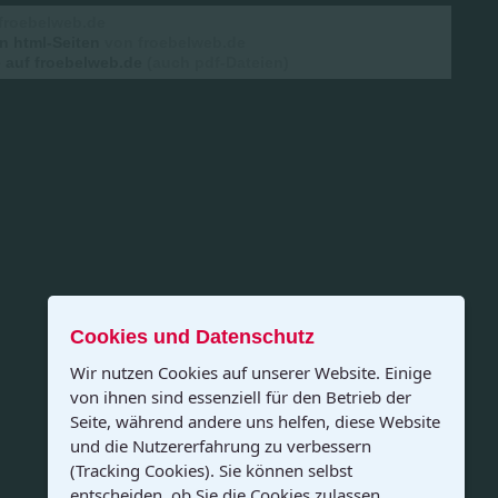
froebelweb.de
n html-Seiten
von froebelweb.de
auf froebelweb.de
(auch pdf-Dateien)
Cookies und Datenschutz
Wir nutzen Cookies auf unserer Website. Einige
von ihnen sind essenziell für den Betrieb der
Seite, während andere uns helfen, diese Website
und die Nutzererfahrung zu verbessern
(Tracking Cookies). Sie können selbst
entscheiden, ob Sie die Cookies zulassen