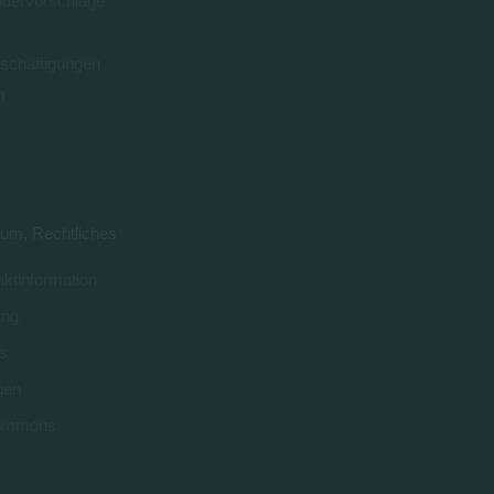
ndervorschläge
schäftigungen
n
0
um, Rechtliches
ktinformation
ung
s
gen
 commons