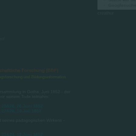
Googlesuche 
creathur
hof
schaftliche Forschung (BBF)
dungsforschung und Bildungsinformation
rsammlung in Gotha, Juni 1852 - der
vor seinem Tode teilnahm:
 25&26, 26.Juni 1852
 27&28, 10.Juli 1852
nd seines pädagogischen Wirkens -
 23&24, 12.Juni 1852