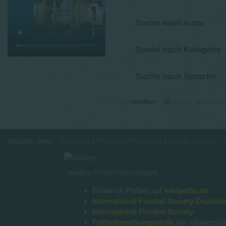
Suche nach Autor
Suche nach Kategorie
Suche nach Sprache
By
creathur
Zuletzt aktualisie
Aktuelle Seite:
Startseite
Thüringer Fröbelorte
Zusatz
interne 
weitere Fröbel-Homepages
Friedrich Fröbel auf
wikipedia.de
International Froebel Society Deutsch
International Froebel Society
Fröbelforschungsstelle
der Universitä