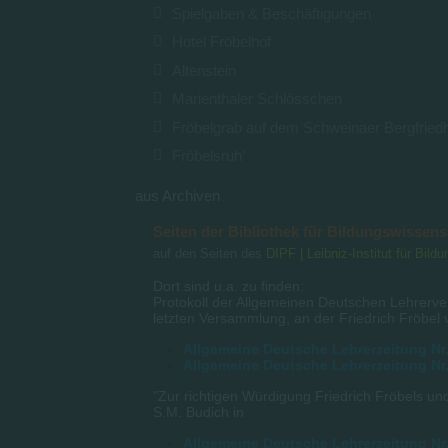
Spielgaben & Beschäftigungen
Hotel Fröbelhof
Altenstein
Marienthaler Schlösschen
Fröbelgrab auf dem Schweinaer Bergfried
Fröbelsruh'
aus Archiven
Seiten der Bibliothek für Bildungswissen
auf den Seiten des
DIPF | Leibniz-Institut für Bil
Dort sind u.a. zu finden:
Protokoll der Allgemeinen Deutschen Lehrerve
letzten Versammlung, an der Friedrich Fröbel 
Allgemeine Deutsche Lehrerzeitung Nr.
Allgemeine Deutsche Lehrerzeitung Nr.
"Zur richtigen Würdigung Friedrich Fröbels u
S.M. Budich in
Allgemeine Deutsche Lehrerzeitung Nr.