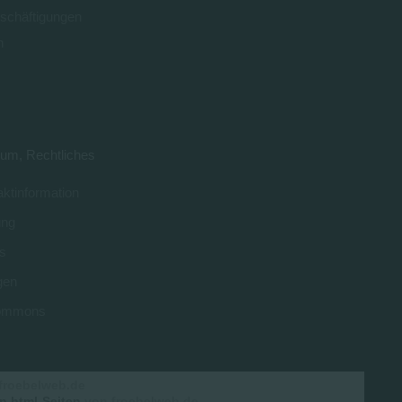
schäftigungen
n
0
um, Rechtliches
ktinformation
ung
s
gen
 commons
froebelweb.de
n html-Seiten
von froebelweb.de