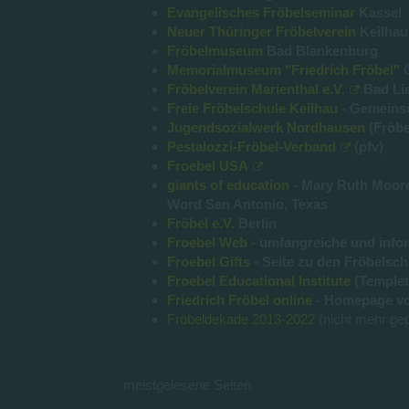
Evangelisches Fröbelseminar
Kassel
Neuer Thüringer Fröbelverein
Keilha
Fröbelmuseum
Bad Blankenburg
Memorialmuseum "Friedrich Fröbel"
Fröbelverein Marienthal e.V.
Bad Li
Freie Fröbelschule Keilhau
- Gemeinsc
Jugendsozialwerk Nordhausen
(Fröbe
Pestalozzi-Fröbel-Verband
(pfv)
Froebel USA
giants of education
- Mary Ruth Moore,
Word San Antonio, Texas
Fröbel e.V.
Berlin
Froebel Web
- umfangreiche und inform
Froebel Gifts
- Seite zu den Fröbelsch
Froebel Educational Institute
(Templet
Friedrich Fröbel online
- Homepage vo
Fröbeldekade 2013-2022
(nicht mehr gep
meistgelesene Seiten