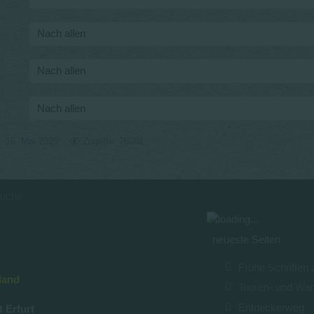
rt: 16. Mai 2025
Zugriffe: 76601
Suche
neueste Seiten
Frühe Schriften
land
Touren- und Wa
Entdeckerweg
t Erfurt