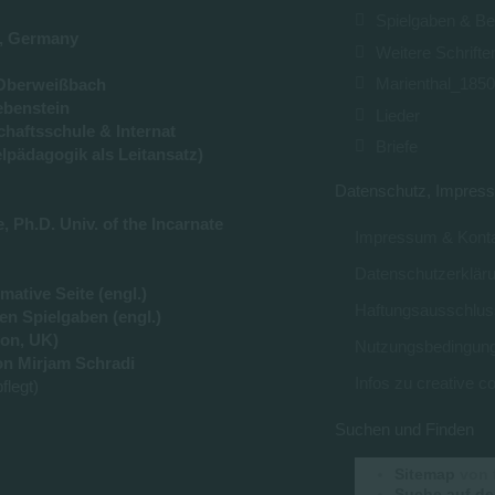
Spielgaben & Be
u, Germany
Weitere Schrifte
Marienthal_185
Oberweißbach
ebenstein
Lieder
haftsschule & Internat
Briefe
lpädagogik als Leitansatz)
Datenschutz, Impress
 Ph.D. Univ. of the Incarnate
Impressum & Konta
Datenschutzerklär
ative Seite (engl.)
Haftungsausschlus
en Spielgaben (engl.)
on, UK)
Nutzungsbedingun
n Mirjam Schradi
Infos zu creative
flegt)
Suchen und Finden
Sitemap
von 
Suche auf de