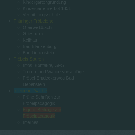
Kindergartengründung
Kindergartenverbot 1851
Vermittlungsschule
Thüringer Fröbelorte
Oberweißbach
Griesheim
Keilhau
Bad Blankenburg
Bad Liebenstein
Fröbels Spuren
Infos, Kontakte, GPS
Touren- und Wandervorschläge
Fröbel-Entdeckerweg Bad
Liebenstein
In eigener Sache
Frühe Schriften zur
Fröbelpädagogik
Eigene Beiträge zur
Fröbelpädagogik
Internes