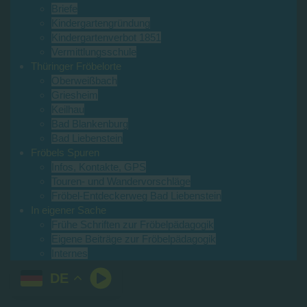
Briefe
Kindergartengründung
Kindergartenverbot 1851
Vermittlungsschule
Thüringer Fröbelorte
Oberweißbach
Griesheim
Keilhau
Bad Blankenburg
Bad Liebenstein
Fröbels Spuren
Infos, Kontakte, GPS
Touren- und Wandervorschläge
Fröbel-Entdeckerweg Bad Liebenstein
In eigener Sache
Frühe Schriften zur Fröbelpädagogik
Eigene Beiträge zur Fröbelpädagogik
Internes
DE