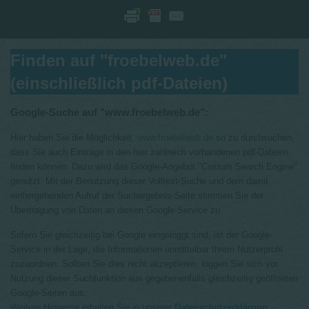
Finden auf "froebelweb.de"
(einschließlich pdf-Dateien)
Google-Suche auf "www.froebelweb.de":
Hier haben Sie die Möglichkeit,
www.froebelweb.de
so zu durchsuchen,
dass Sie auch Einträge in den hier zahlreich vorhandenen pdf-Dateien
finden können. Dazu wird das Google-Angebot "Costum Search Engine"
genutzt. Mit der Benutzung dieser Volltext-Suche und dem damit
einhergehenden Aufruf der Suchergebnis-Seite stimmen Sie der
Übertragung von Daten an diesen Google-Service zu.
Sofern Sie gleichzeitig bei Google eingeloggt sind, ist der Google-
Service in der Lage, die Informationen unmittelbar Ihrem Nutzerprofil
zuzuordnen. Sollten Sie dies nicht akzeptieren, loggen Sie sich vor
Nutzung dieser Suchfunktion aus gegebenenfalls gleichzeitig geöffneten
Google-Seiten aus.
Weitere Hinweise erhalten Sie in unserer
Datenschutzerklärung
.