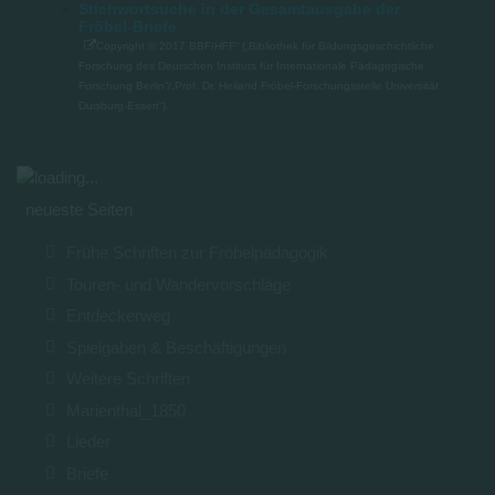
Stichwortsuche in der Gesamtausgabe der
Fröbel-Briefe
Copyright © 2017 BBF/HFF“ („Bibliothek für Bildungsgeschichtliche
Forschung des Deutschen Instituts für Internationale Pädagogische
Forschung Berlin“/„Prof. Dr. Heiland Fröbel-Forschungsstelle Universität
Duisburg-Essen“).
neueste Seiten
Frühe Schriften zur Fröbelpädagogik
Touren- und Wandervorschläge
Entdeckerweg
Spielgaben & Beschäftigungen
Weitere Schriften
Marienthal_1850
Lieder
Briefe