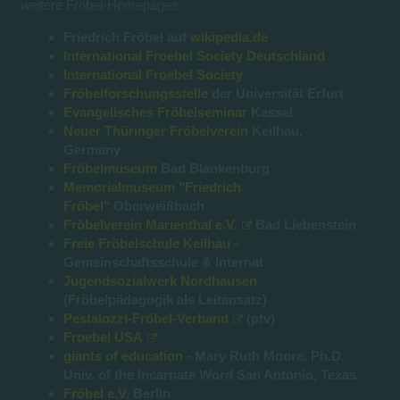
weitere Fröbel-Homepages
Friedrich Fröbel auf
wikipedia.de
International Froebel Society Deutschland
International Froebel Society
Fröbelforschungsstelle
der Universität Erfurt
Evangelisches Fröbelseminar
Kassel
Neuer Thüringer Fröbelverein
Keilhau,
Germany
Fröbelmuseum
Bad Blankenburg
Memorialmuseum "Friedrich
Fröbel"
Oberweißbach
Fröbelverein Marienthal e.V.
Bad Liebenstein
Freie Fröbelschule Keilhau
-
Gemeinschaftsschule & Internat
Jugendsozialwerk Nordhausen
(Fröbelpädagogik als Leitansatz)
Pestalozzi-Fröbel-Verband
(pfv)
Froebel USA
giants of education
- Mary Ruth Moore, Ph.D.
Univ. of the Incarnate Word San Antonio, Texas
Fröbel e.V.
Berlin