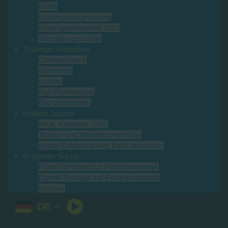
Briefe
Kindergartengründung
Kindergartenverbot 1851
Vermittlungsschule
Thüringer Fröbelorte
Oberweißbach
Griesheim
Keilhau
Bad Blankenburg
Bad Liebenstein
Fröbels Spuren
Infos, Kontakte, GPS
Touren- und Wandervorschläge
Fröbel-Entdeckerweg Bad Liebenstein
In eigener Sache
Frühe Schriften zur Fröbelpädagogik
Eigene Beiträge zur Fröbelpädagogik
Internes
DE