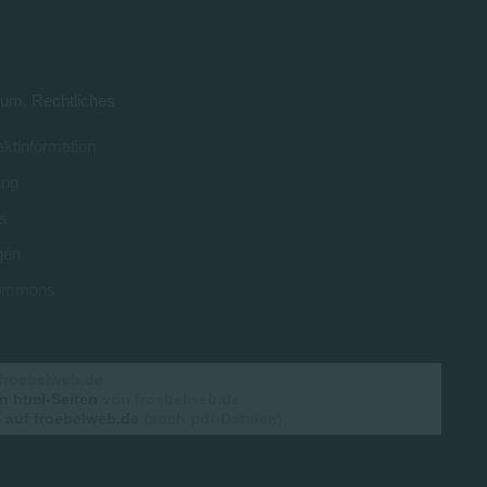
um, Rechtliches
ktinformation
ung
s
gen
 commons
froebelweb.de
n html-Seiten
von froebelweb.de
auf froebelweb.de
(auch pdf-Dateien)