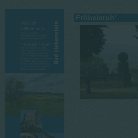
Fröbelsruh'