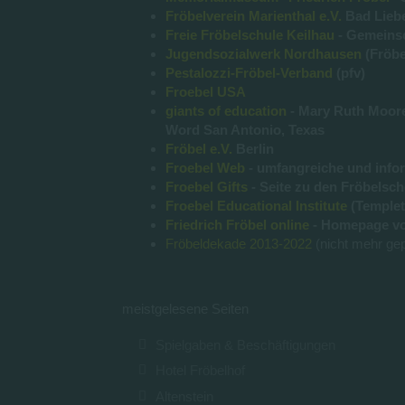
Fröbelverein Marienthal e.V.
Bad Lieb
Freie Fröbelschule Keilhau
- Gemeinsc
Jugendsozialwerk Nordhausen
(Fröbe
Pestalozzi-Fröbel-Verband
(pfv)
Froebel USA
giants of education
- Mary Ruth Moore,
Word San Antonio, Texas
Fröbel e.V.
Berlin
Froebel Web
- umfangreiche und inform
Froebel Gifts
- Seite zu den Fröbelsch
Froebel Educational Institute
(Templet
Friedrich Fröbel online
- Homepage vo
Fröbeldekade 2013-2022
(nicht mehr gep
meistgelesene Seiten
Spielgaben & Beschäftigungen
Hotel Fröbelhof
Altenstein