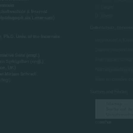
enstein
Lieder
haftsschule & Internat
Briefe
lpädagogik als Leitansatz)
Datenschutz, Impress
 Ph.D. Univ. of the Incarnate
Impressum & Konta
Datenschutzerklär
ative Seite (engl.)
Haftungsausschlus
en Spielgaben (engl.)
on, UK)
Nutzungsbedingun
n Mirjam Schradi
Infos zu creative
flegt)
Suchen und Finden
Sitemap
von 
Suche auf de
Googlesuche 
creathur