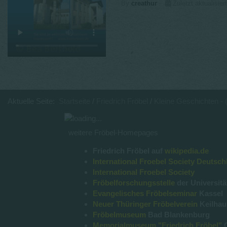
By
creathur
Zuletzt aktualisie
Aktuelle Seite:
Startseite
Friedrich Fröbel
Kleine Geschichten - (n
weitere Fröbel-Homepages
Friedrich Fröbel auf
wikipedia.de
International Froebel Society Deutsch
International Froebel Society
Fröbelforschungsstelle
der Universitä
Evangelisches Fröbelseminar
Kassel
Neuer Thüringer Fröbelverein
Keilha
Fröbelmuseum
Bad Blankenburg
Memorialmuseum "Friedrich Fröbel"