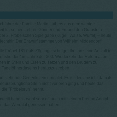
achfahre der Familie Martin Luthers aus dem wenige
eit für seinen Lehrer, Gönner und Freund den Grabstein
 der 2. Fröbelschen Spielgabe (Kugel, Walze, Würfel) – heute
lechthin.Der Entwurf stammte von Wilhelm Middendorff.
e Fröbel 1817 als Zöglinge schulgeldfrei an seine Anstalt in
enshelden“ im Jahre der 300. Wiederkehr der Reformation
lchen in Stein und Eisen zu setzen und den Brüdern zu
 Tagelöhnerdaseins herauszustreben.
rt stehende Gedenkstein errichtet. Es ist der Umsicht damals
 ursprüngliche Stein nicht verloren ging und heute das
 die "Fröbelsruh" nennt.
erweilt haben - wohl sehr oft auch mit seinem Freund Adolph
in das Werratal genossen haben.