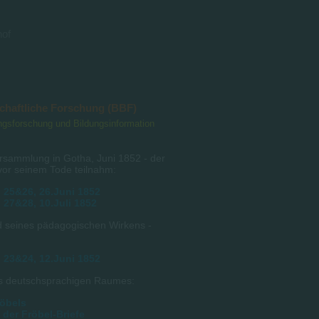
hof
schaftliche Forschung (BBF)
dungsforschung und Bildungsinformation
rsammlung in Gotha, Juni 1852 - der
vor seinem Tode teilnahm:
 25&26, 26.Juni 1852
 27&28, 10.Juli 1852
nd seines pädagogischen Wirkens -
 23&24, 12.Juni 1852
des deutschsprachigen Raumes:
röbels
der Fröbel-Briefe