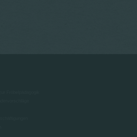
 zur Fröbelpädagogik
ndervorschläge
schäftigungen
n
0