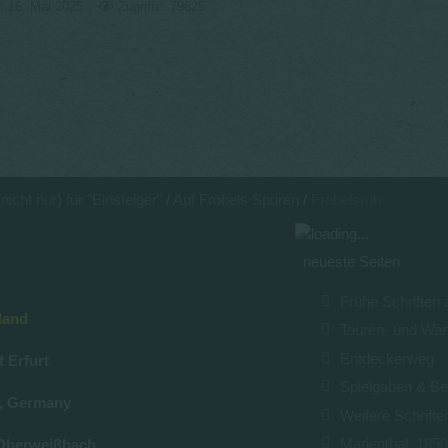
rt: 16. Mai 2025
Zugriffe: 79625
icht nur) für "Einsteiger"
Auf Fröbels Spuren
Fröbelsruh'
neueste Seiten
Frühe Schriften
land
Touren- und Wa
Entdeckerweg
t Erfurt
Spielgaben & Be
u, Germany
Weitere Schrifte
Marienthal_185
Oberweißbach