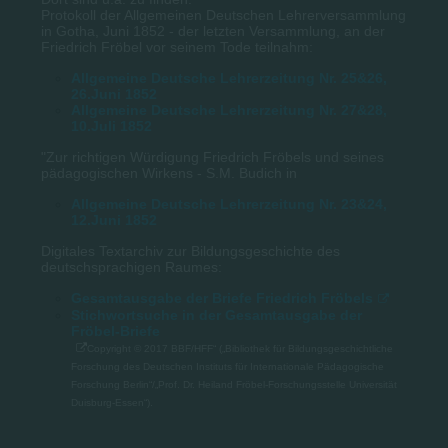
Protokoll der Allgemeinen Deutschen Lehrerversammlung
in Gotha, Juni 1852 - der letzten Versammlung, an der
Friedrich Fröbel vor seinem Tode teilnahm:
Allgemeine Deutsche Lehrerzeitung Nr. 25&26,
26.Juni 1852
Allgemeine Deutsche Lehrerzeitung Nr. 27&28,
10.Juli 1852
"Zur richtigen Würdigung Friedrich Fröbels und seines
pädagogischen Wirkens - S.M. Budich in
Allgemeine Deutsche Lehrerzeitung Nr. 23&24,
12.Juni 1852
Digitales Textarchiv zur Bildungsgeschichte des
deutschsprachigen Raumes:
Gesamtausgabe der Briefe Friedrich Fröbels
Stichwortsuche in der Gesamtausgabe der
Fröbel-Briefe
Copyright © 2017 BBF/HFF“ („Bibliothek für Bildungsgeschichtliche
Forschung des Deutschen Instituts für Internationale Pädagogische
Forschung Berlin“/„Prof. Dr. Heiland Fröbel-Forschungsstelle Universität
Duisburg-Essen“).