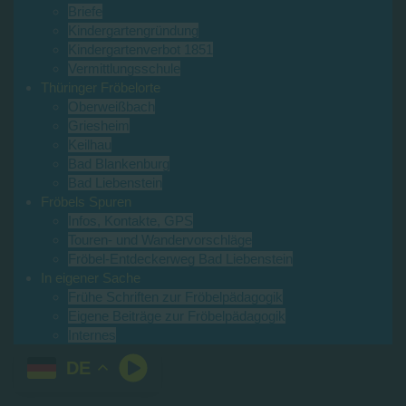
Briefe
Kindergartengründung
Kindergartenverbot 1851
Vermittlungsschule
Thüringer Fröbelorte
Oberweißbach
Griesheim
Keilhau
Bad Blankenburg
Bad Liebenstein
Fröbels Spuren
Infos, Kontakte, GPS
Touren- und Wandervorschläge
Fröbel-Entdeckerweg Bad Liebenstein
In eigener Sache
Frühe Schriften zur Fröbelpädagogik
Eigene Beiträge zur Fröbelpädagogik
Internes
DE