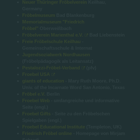
Neuer Thüringer Fröbelverein
Keilhau,
Germany
Fröbelmuseum
Bad Blankenburg
Memorialmuseum "Friedrich
Fröbel"
Oberweißbach
Fröbelverein Marienthal e.V.
Bad Liebenstein
Freie Fröbelschule Keilhau
-
Gemeinschaftsschule & Internat
Jugendsozialwerk Nordhausen
(Fröbelpädagogik als Leitansatz)
Pestalozzi-Fröbel-Verband
(pfv)
Froebel USA
giants of education
- Mary Ruth Moore, Ph.D.
Univ. of the Incarnate Word San Antonio, Texas
Fröbel e.V.
Berlin
Froebel Web
- umfangreiche und informative
Seite (engl.)
Froebel Gifts
- Seite zu den Fröbelschen
Spielgaben (engl.)
Froebel Educational Institute
(Templeton, UK)
Friedrich Fröbel online
- Homepage von Mirjam
Schradi