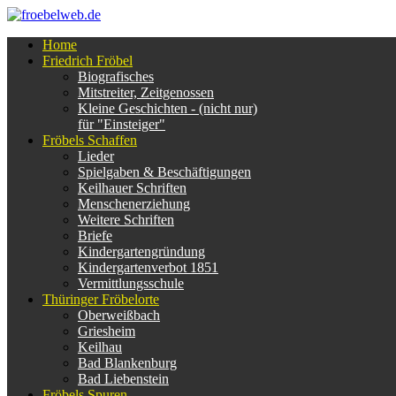
Home
Friedrich Fröbel
Biografisches
Mitstreiter, Zeitgenossen
Kleine Geschichten - (nicht nur)
für "Einsteiger"
Fröbels Schaffen
Lieder
Spielgaben & Beschäftigungen
Keilhauer Schriften
Menschenerziehung
Weitere Schriften
Briefe
Kindergartengründung
Kindergartenverbot 1851
Vermittlungsschule
Thüringer Fröbelorte
Oberweißbach
Griesheim
Keilhau
Bad Blankenburg
Bad Liebenstein
Fröbels Spuren