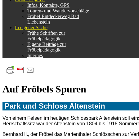
Infos, Kontakte, GPS
Touren- und Wandervorschläge
Fröbel-Entdeckerweg Bad
Liebenstein
In eigener Sache
Frühe Schriften zur
Fröbelpädagogik
Eigene Beiträge zur
Fröbelpädagogik
Internes
Auf Fröbels Spuren
Park und Schloss Altenstein
Von einem Felsen im heutigen Schlosspark Altenstein soll ein
Herrschaftssitz war der Altenstein von 1804 bis 1918 Somme
Bernhard II., der Fröbel das Marienthaler Schlösschen zur Verf