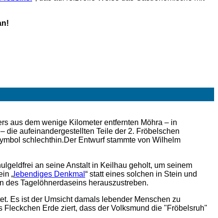
an!
ers aus dem wenige Kilometer entfernten Möhra – in
 die aufeinandergestellten Teile der 2. Fröbelschen
Symbol schlechthin.Der Entwurf stammte von Wilhelm
lgeldfrei an seine Anstalt in Keilhau geholt, um seinem
in „
lebendiges Denkmal
“ statt eines solchen in Stein und
n des Tagelöhnerdaseins herauszustreben.
tet. Es ist der Umsicht damals lebender Menschen zu
s Fleckchen Erde ziert, dass der Volksmund die "Fröbelsruh"