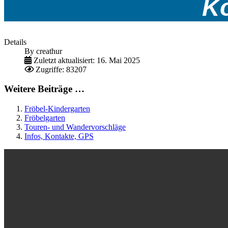
Ko
Details
By
creathur
Zuletzt aktualisiert: 16. Mai 2025
Zugriffe: 83207
Weitere Beiträge …
Fröbel-Kindergarten
Fröbelgarten
Touren- und Wandervorschläge
Infos, Kontakte, GPS