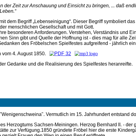
n der Zeit zur Anschauung und Einsicht zu bringen, ... daß endl
 Leben.“
it dem Begriff „Lebenseinigung“. Dieser Begriff symboliert da
der menschlichen Gesellschaft und mit Gott.
 ihre besonderen Anforderungen. Verstehen, Verständnis und Ei
 Sinn gibt und Quelle der Hoffnung ist - dies mag für alle Zei
 Gedanken des Fröbelschen Spielfestes aufgreifend - jährlich ei
n v
om 4. August 1850.
er Gedanke und die Realisierung des Spielfestes heranreifte.
 "Wenigenschweina". Vermutlich im 15. Jahrhundert entstand do
 Herzogtums Sachsen-Meiningen. Herzog Bernhard II. - der ge
ätte zur Verfügung.1850 gründete Fröbel hier die erste Kinderg
 gezielt Frauen den Weg in einen Beruf eröffnete.