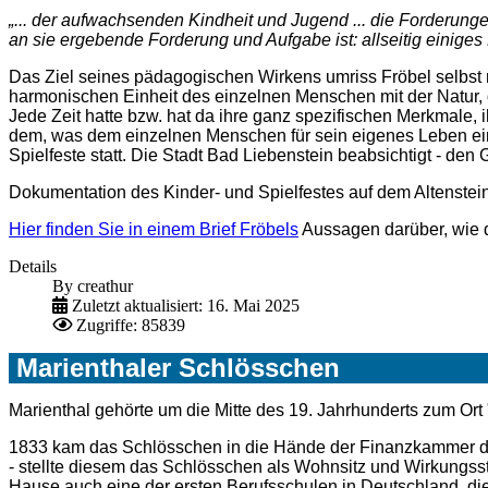
„... der aufwachsenden Kindheit und Jugend ... die Forderunge
an sie ergebende Forderung und Aufgabe ist: allseitig einiges
Das Ziel seines pädagogischen Wirkens umriss Fröbel selbst m
harmonischen Einheit des einzelnen Menschen mit der Natur, 
Jede Zeit hatte bzw. hat da ihre ganz spezifischen Merkmale,
dem, was dem einzelnen Menschen für sein eigenes Leben einen
Spielfeste statt. Die Stadt Bad Liebenstein beabsichtigt - den
Dokumentation des Kinder- und Spielfestes auf dem Altenstei
Hier finden Sie in einem Brief Fröbels
Aussagen darüber, wie d
Details
By
creathur
Zuletzt aktualisiert: 16. Mai 2025
Zugriffe: 85839
Marienthaler Schlösschen
Marienthal gehörte um die Mitte des 19. Jahrhunderts zum Ort
1833 kam das Schlösschen in die Hände der Finanzkammer des
- stellte diesem das Schlösschen als Wohnsitz und Wirkungsst
Hause auch eine der ersten Berufsschulen in Deutschland, die