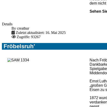
dem nicht
Sehen Sie
Details
By
creathur
Zuletzt aktualisiert: 16. Mai 2025
Zugriffe: 93267
Fröbelsruh'
Nach Fröb
Dankbarkei
Spielgabe
Middendor
Ernst Luth
„großen G
Eisen zu 
1872 wurd
verdanken,
nennt.