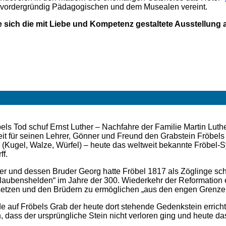
 vordergründig Pädagogischen und dem Musealen vereint.
 sich die mit Liebe und Kompetenz gestaltete Ausstellung 
els Tod schuf Ernst Luther – Nachfahre der Familie Martin Luth
t für seinen Lehrer, Gönner und Freund den Grabstein Fröbels –
 (Kugel, Walze, Würfel) – heute das weltweit bekannte Fröbel-
ff.
er und dessen Bruder Georg hatte Fröbel 1817 als Zöglinge schu
laubenshelden“ im Jahre der 300. Wiederkehr der Reformation e
setzen und den Brüdern zu ermöglichen „aus den engen Grenze
e auf Fröbels Grab der heute dort stehende Gedenkstein errich
 dass der ursprüngliche Stein nicht verloren ging und heute da