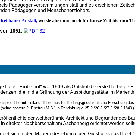
öbels Pädagogenversammlungen statt und es erschienen Zeitsch
tenden Pädagogen und Menschenerziehers.
Keilhauer Anstalt,
wo sie aber nur noch für kurze Zeit bis zum 
 von 1851:
e Hotel "Fröbelhof" war 1849 als Gutshof die erste Herberge Fr
denzen, die in die Gründung der Ausbildungsstätte im Marient
beispiel: Helmut Heiland, Bibliothek für Bildungsgeschichtliche Forschung de
 (seine spätere 2. Ehefrau-M.B.) in Rendsburg v. 25.2./26.2./27.2./28.2.1849
röffentlichte der weltberühmte Architekt und Begründer des Bau
s in direkter Nachbarschaft am Aschenberg errichtet werden sollt
indet sich in den Mauern des ehemaligen Gutshofes das Hotel "