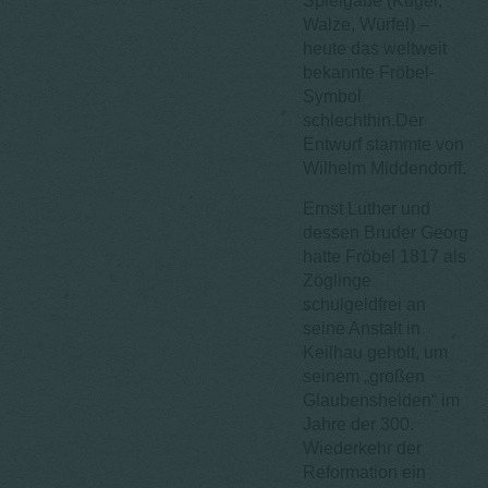
Spielgabe (Kugel,
Walze, Würfel) –
heute das weltweit
bekannte Fröbel-
Symbol
schlechthin.Der
Entwurf stammte von
Wilhelm Middendorff.
Ernst Luther und
dessen Bruder Georg
hatte Fröbel 1817 als
Zöglinge
schulgeldfrei an
seine Anstalt in
Keilhau geholt, um
seinem „großen
Glaubenshelden“ im
Jahre der 300.
Wiederkehr der
Reformation ein