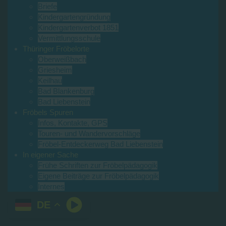
Briefe
Kindergartengründung
Kindergartenverbot 1851
Vermittlungsschule
Thüringer Fröbelorte
Oberweißbach
Griesheim
Keilhau
Bad Blankenburg
Bad Liebenstein
Fröbels Spuren
Infos, Kontakte, GPS
Touren- und Wandervorschläge
Fröbel-Entdeckerweg Bad Liebenstein
In eigener Sache
Frühe Schriften zur Fröbelpädagogik
Eigene Beiträge zur Fröbelpädagogik
Internes
DE