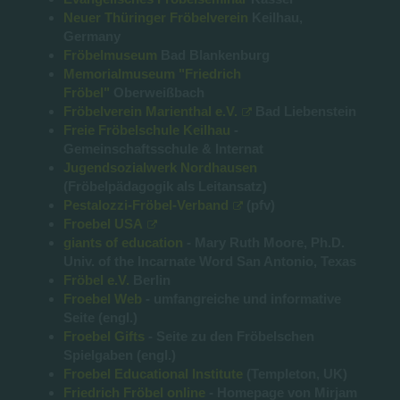
Neuer Thüringer Fröbelverein
Keilhau,
Germany
Fröbelmuseum
Bad Blankenburg
Memorialmuseum "Friedrich
Fröbel"
Oberweißbach
Fröbelverein Marienthal e.V.
Bad Liebenstein
Freie Fröbelschule Keilhau
-
Gemeinschaftsschule & Internat
Jugendsozialwerk Nordhausen
(Fröbelpädagogik als Leitansatz)
Pestalozzi-Fröbel-Verband
(pfv)
Froebel USA
giants of education
- Mary Ruth Moore, Ph.D.
Univ. of the Incarnate Word San Antonio, Texas
Fröbel e.V.
Berlin
Froebel Web
- umfangreiche und informative
Seite (engl.)
Froebel Gifts
- Seite zu den Fröbelschen
Spielgaben (engl.)
Froebel Educational Institute
(Templeton, UK)
Friedrich Fröbel online
- Homepage von Mirjam