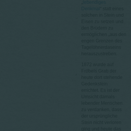
„
lebendiges
Denkmal
“ statt eines
solchen in Stein und
Eisen zu setzen und
den Brüdern zu
ermöglichen „aus den
engen Grenzen des
Tagelöhnerdaseins
herauszustreben.
1872 wurde auf
Fröbels Grab der
heute dort stehende
Gedenkstein
errichtet. Es ist der
Umsicht damals
lebender Menschen
zu verdanken, dass
der ursprüngliche
Stein nicht verloren
ging und heute das