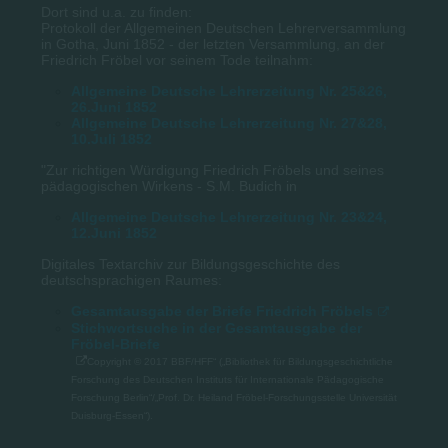
Dort sind u.a. zu finden:
Protokoll der Allgemeinen Deutschen Lehrerversammlung
in Gotha, Juni 1852 - der letzten Versammlung, an der
Friedrich Fröbel vor seinem Tode teilnahm:
Allgemeine Deutsche Lehrerzeitung Nr. 25&26,
26.Juni 1852
Allgemeine Deutsche Lehrerzeitung Nr. 27&28,
10.Juli 1852
"Zur richtigen Würdigung Friedrich Fröbels und seines
pädagogischen Wirkens - S.M. Budich in
Allgemeine Deutsche Lehrerzeitung Nr. 23&24,
12.Juni 1852
Digitales Textarchiv zur Bildungsgeschichte des
deutschsprachigen Raumes:
Gesamtausgabe der Briefe Friedrich Fröbels
Stichwortsuche in der Gesamtausgabe der
Fröbel-Briefe
Copyright © 2017 BBF/HFF“ („Bibliothek für Bildungsgeschichtliche
Forschung des Deutschen Instituts für Internationale Pädagogische
Forschung Berlin“/„Prof. Dr. Heiland Fröbel-Forschungsstelle Universität
Duisburg-Essen“).