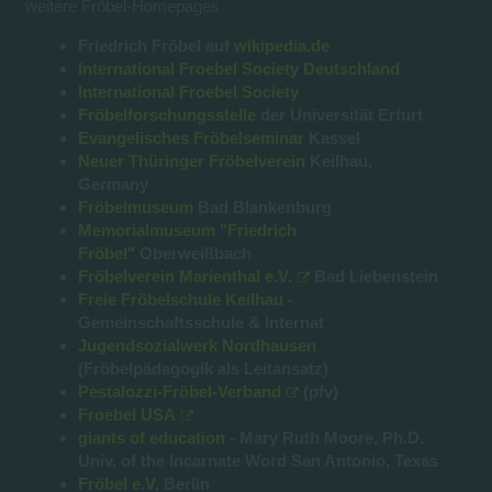
weitere Fröbel-Homepages
Friedrich Fröbel auf
wikipedia.de
International Froebel Society Deutschland
International Froebel Society
Fröbelforschungsstelle
der Universität Erfurt
Evangelisches Fröbelseminar
Kassel
Neuer Thüringer Fröbelverein
Keilhau,
Germany
Fröbelmuseum
Bad Blankenburg
Memorialmuseum "Friedrich
Fröbel"
Oberweißbach
Fröbelverein Marienthal e.V.
Bad Liebenstein
Freie Fröbelschule Keilhau
-
Gemeinschaftsschule & Internat
Jugendsozialwerk Nordhausen
(Fröbelpädagogik als Leitansatz)
Pestalozzi-Fröbel-Verband
(pfv)
Froebel USA
giants of education
- Mary Ruth Moore, Ph.D.
Univ. of the Incarnate Word San Antonio, Texas
Fröbel e.V.
Berlin