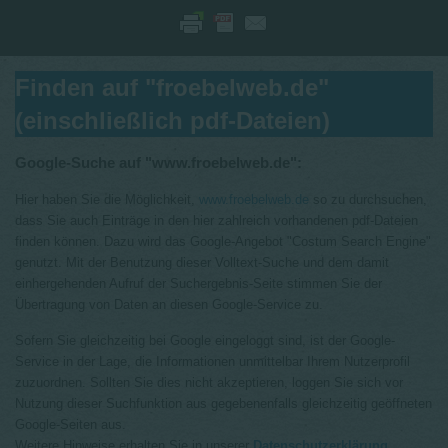
Finden auf "froebelweb.de"
(einschließlich pdf-Dateien)
Google-Suche auf "www.froebelweb.de":
Hier haben Sie die Möglichkeit,
www.froebelweb.de
so zu durchsuchen,
dass Sie auch Einträge in den hier zahlreich vorhandenen pdf-Dateien
finden können. Dazu wird das Google-Angebot "Costum Search Engine"
genutzt. Mit der Benutzung dieser Volltext-Suche und dem damit
einhergehenden Aufruf der Suchergebnis-Seite stimmen Sie der
Übertragung von Daten an diesen Google-Service zu.
Sofern Sie gleichzeitig bei Google eingeloggt sind, ist der Google-
Service in der Lage, die Informationen unmittelbar Ihrem Nutzerprofil
zuzuordnen. Sollten Sie dies nicht akzeptieren, loggen Sie sich vor
Nutzung dieser Suchfunktion aus gegebenenfalls gleichzeitig geöffneten
Google-Seiten aus.
Weitere Hinweise erhalten Sie in unserer
Datenschutzerklärung
.