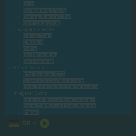
Briefe
Kindergartengründung
Kindergartenverbot 1851
Vermittlungsschule
Thüringer Fröbelorte
Oberweißbach
Griesheim
Keilhau
Bad Blankenburg
Bad Liebenstein
Fröbels Spuren
Infos, Kontakte, GPS
Touren- und Wandervorschläge
Fröbel-Entdeckerweg Bad Liebenstein
In eigener Sache
Frühe Schriften zur Fröbelpädagogik
Eigene Beiträge zur Fröbelpädagogik
Internes
DE