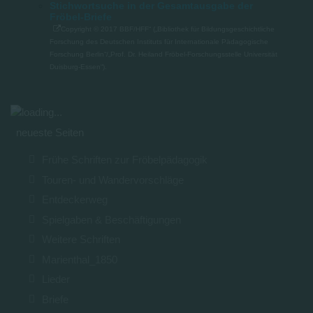
Stichwortsuche in der Gesamtausgabe der
Fröbel-Briefe
Copyright © 2017 BBF/HFF“ („Bibliothek für Bildungsgeschichtliche
Forschung des Deutschen Instituts für Internationale Pädagogische
Forschung Berlin“/„Prof. Dr. Heiland Fröbel-Forschungsstelle Universität
Duisburg-Essen“).
neueste Seiten
Frühe Schriften zur Fröbelpädagogik
Touren- und Wandervorschläge
Entdeckerweg
Spielgaben & Beschäftigungen
Weitere Schriften
Marienthal_1850
Lieder
Briefe