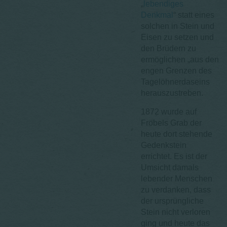
„
lebendiges
Denkmal
“ statt eines
solchen in Stein und
Eisen zu setzen und
den Brüdern zu
ermöglichen „aus den
engen Grenzen des
Tagelöhnerdaseins
herauszustreben.
1872 wurde auf
Fröbels Grab der
heute dort stehende
Gedenkstein
errichtet. Es ist der
Umsicht damals
lebender Menschen
zu verdanken, dass
der ursprüngliche
Stein nicht verloren
ging und heute das