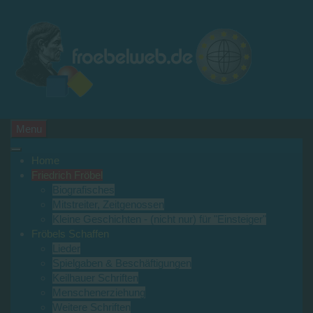
Menu
Home
Friedrich Fröbel
Biografisches
Mitstreiter, Zeitgenossen
Kleine Geschichten - (nicht nur) für "Einsteiger"
Fröbels Schaffen
Lieder
Spielgaben & Beschäftigungen
Keilhauer Schriften
Menschenerziehung
Weitere Schriften