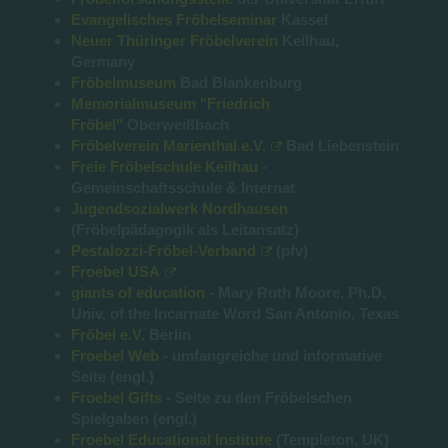
Evangelisches Fröbelseminar
Kassel
Neuer Thüringer Fröbelverein
Keilhau,
Germany
Fröbelmuseum
Bad Blankenburg
Memorialmuseum "Friedrich
Fröbel"
Oberweißbach
Fröbelverein Marienthal e.V.
Bad Liebenstein
Freie Fröbelschule Keilhau
-
Gemeinschaftsschule & Internat
Jugendsozialwerk Nordhausen
(Fröbelpädagogik als Leitansatz)
Pestalozzi-Fröbel-Verband
(pfv)
Froebel USA
giants of education
- Mary Ruth Moore, Ph.D.
Univ. of the Incarnate Word San Antonio, Texas
Fröbel e.V.
Berlin
Froebel Web
- umfangreiche und informative
Seite (engl.)
Froebel Gifts
- Seite zu den Fröbelschen
Spielgaben (engl.)
Froebel Educational Institute
(Templeton, UK)