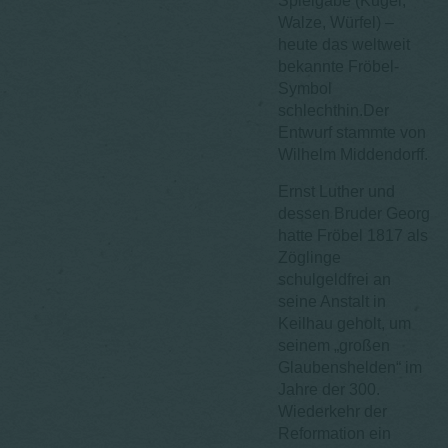
Spielgabe (Kugel,
Walze, Würfel) –
heute das weltweit
bekannte Fröbel-
Symbol
schlechthin.Der
Entwurf stammte von
Wilhelm Middendorff.
Ernst Luther und
dessen Bruder Georg
hatte Fröbel 1817 als
Zöglinge
schulgeldfrei an
seine Anstalt in
Keilhau geholt, um
seinem „großen
Glaubenshelden“ im
Jahre der 300.
Wiederkehr der
Reformation ein