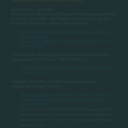
Bildungsforschung und Bildungsinformation
Dort sind u.a. zu finden:
Protokoll der Allgemeinen Deutschen Lehrerversammlung
in Gotha, Juni 1852 - der letzten Versammlung, an der
Friedrich Fröbel vor seinem Tode teilnahm:
Allgemeine Deutsche Lehrerzeitung Nr. 25&26,
26.Juni 1852
Allgemeine Deutsche Lehrerzeitung Nr. 27&28,
10.Juli 1852
"Zur richtigen Würdigung Friedrich Fröbels und seines
pädagogischen Wirkens - S.M. Budich in
Allgemeine Deutsche Lehrerzeitung Nr. 23&24,
12.Juni 1852
Digitales Textarchiv zur Bildungsgeschichte des
deutschsprachigen Raumes:
Gesamtausgabe der Briefe Friedrich Fröbels
Stichwortsuche in der Gesamtausgabe der
Fröbel-Briefe
Copyright © 2017 BBF/HFF“ („Bibliothek für Bildungsgeschichtliche
Forschung des Deutschen Instituts für Internationale Pädagogische
Forschung Berlin“/„Prof. Dr. Heiland Fröbel-Forschungsstelle Universität
Duisburg-Essen“).