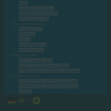
Briefe
Kindergartengründung
Kindergartenverbot 1851
Vermittlungsschule
Thüringer Fröbelorte
Oberweißbach
Griesheim
Keilhau
Bad Blankenburg
Bad Liebenstein
Fröbels Spuren
Infos, Kontakte, GPS
Touren- und Wandervorschläge
Fröbel-Entdeckerweg Bad Liebenstein
In eigener Sache
Frühe Schriften zur Fröbelpädagogik
Eigene Beiträge zur Fröbelpädagogik
Internes
DE