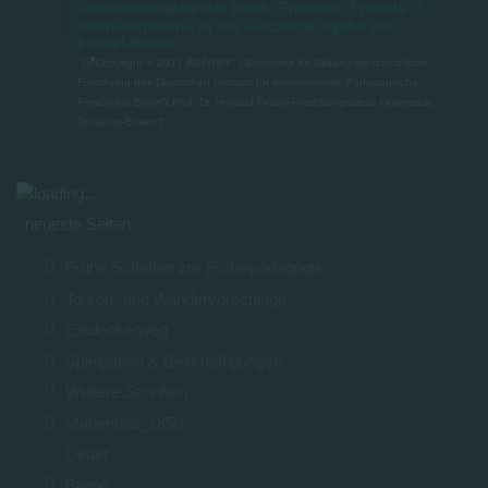
Gesamtausgabe der Briefe Friedrich Fröbels
Stichwortsuche in der Gesamtausgabe der
Fröbel-Briefe
Copyright © 2017 BBF/HFF“ („Bibliothek für Bildungsgeschichtliche
Forschung des Deutschen Instituts für Internationale Pädagogische
Forschung Berlin“/„Prof. Dr. Heiland Fröbel-Forschungsstelle Universität
Duisburg-Essen“).
neueste Seiten
Frühe Schriften zur Fröbelpädagogik
Touren- und Wandervorschläge
Entdeckerweg
Spielgaben & Beschäftigungen
Weitere Schriften
Marienthal_1850
Lieder
Briefe