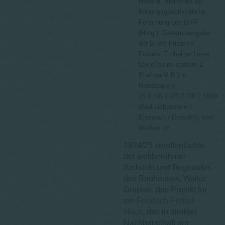
Heiland, Bibliothek für
Bildungsgeschichtliche
Forschung des DIPF
(Hrsg.): Gesamtausgabe
der Briefe Friedrich
Fröbels, Fröbel an Luise
Levin (seine spätere 2.
Ehefrau-M.B.) in
Rendsburg v.
25.2./26.2./27.2./28.2.1849
(Bad Liebenstein /
Eisenach / Dresden),
hier
klicken
1924/25 veröffentlichte
der weltberühmte
Architekt und Begründer
des Bauhauses, Walter
Gropius, das Projekt für
ein
Friedrich-Fröbel-
Haus
, das in direkter
Nachbarschaft am