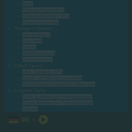
Briefe
Kindergartengründung
Kindergartenverbot 1851
Vermittlungsschule
Thüringer Fröbelorte
Oberweißbach
Griesheim
Keilhau
Bad Blankenburg
Bad Liebenstein
Fröbels Spuren
Infos, Kontakte, GPS
Touren- und Wandervorschläge
Fröbel-Entdeckerweg Bad Liebenstein
In eigener Sache
Frühe Schriften zur Fröbelpädagogik
Eigene Beiträge zur Fröbelpädagogik
Internes
DE