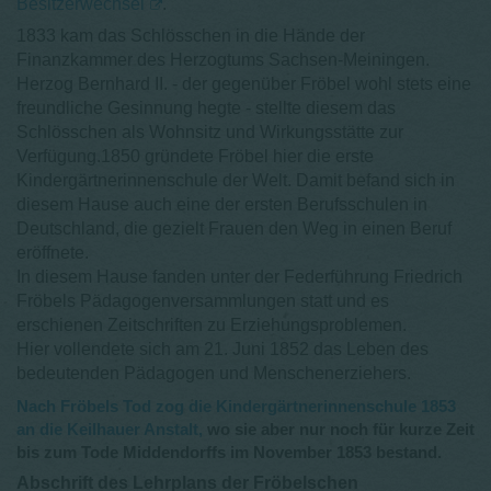
Besitzerwechsel
.
1833 kam das Schlösschen in die Hände der
Finanzkammer des Herzogtums Sachsen-Meiningen.
Herzog Bernhard II. - der gegenüber Fröbel wohl stets eine
freundliche Gesinnung hegte - stellte diesem das
Schlösschen als Wohnsitz und Wirkungsstätte zur
Verfügung.1850 gründete Fröbel hier die erste
Kindergärtnerinnenschule der Welt. Damit befand sich in
diesem Hause auch eine der ersten Berufsschulen in
Deutschland, die gezielt Frauen den Weg in einen Beruf
eröffnete.
In diesem Hause fanden unter der Federführung Friedrich
Fröbels Pädagogenversammlungen statt und es
erschienen Zeitschriften zu Erziehungsproblemen.
Hier vollendete sich am 21. Juni 1852 das Leben des
bedeutenden Pädagogen und Menschenerziehers.
Nach Fröbels Tod zog die Kindergärtnerinnenschule 1853
an die Keilhauer Anstalt,
wo sie aber nur noch für kurze Zeit
bis zum Tode Middendorffs im November 1853 bestand.
Abschrift des Lehrplans der Fröbelschen