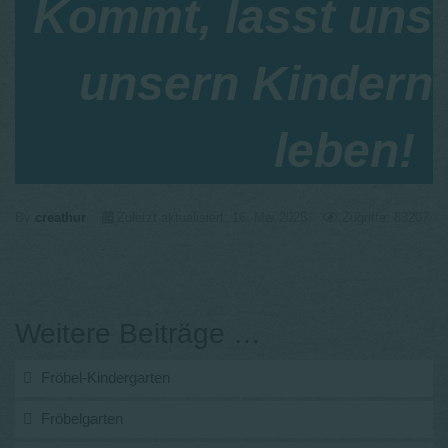
Kommt, lasst uns
unsern Kindern
leben!
By
creathur
Zuletzt aktualisiert: 16. Mai 2025
Zugriffe: 83207
Weitere Beiträge …
Fröbel-Kindergarten
Fröbelgarten