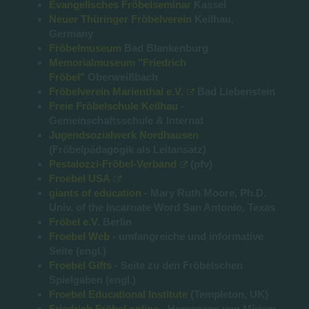
Evangelisches Fröbelseminar
Kassel
Neuer Thüringer Fröbelverein
Keilhau,
Germany
Fröbelmuseum
Bad Blankenburg
Memorialmuseum "Friedrich
Fröbel"
Oberweißbach
Fröbelverein Marienthal e.V.
Bad Liebenstein
Freie Fröbelschule Keilhau
-
Gemeinschaftsschule & Internat
Jugendsozialwerk Nordhausen
(Fröbelpädagogik als Leitansatz)
Pestalozzi-Fröbel-Verband
(pfv)
Froebel USA
giants of education
- Mary Ruth Moore, Ph.D.
Univ. of the Incarnate Word San Antonio, Texas
Fröbel e.V.
Berlin
Froebel Web
- umfangreiche und informative
Seite (engl.)
Froebel Gifts
- Seite zu den Fröbelschen
Spielgaben (engl.)
Froebel Educational Institute
(Templeton, UK)
Friedrich Fröbel online
- Homepage von Mirjam