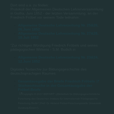
Dort sind u.a. zu finden:
Protokoll der Allgemeinen Deutschen Lehrerversammlung
in Gotha, Juni 1852 - der letzten Versammlung, an der
Friedrich Fröbel vor seinem Tode teilnahm:
Allgemeine Deutsche Lehrerzeitung Nr. 25&26,
26.Juni 1852
Allgemeine Deutsche Lehrerzeitung Nr. 27&28,
10.Juli 1852
"Zur richtigen Würdigung Friedrich Fröbels und seines
pädagogischen Wirkens - S.M. Budich in
Allgemeine Deutsche Lehrerzeitung Nr. 23&24,
12.Juni 1852
Digitales Textarchiv zur Bildungsgeschichte des
deutschsprachigen Raumes:
Gesamtausgabe der Briefe Friedrich Fröbels
Stichwortsuche in der Gesamtausgabe der
Fröbel-Briefe
Copyright © 2017 BBF/HFF“ („Bibliothek für Bildungsgeschichtliche
Forschung des Deutschen Instituts für Internationale Pädagogische
Forschung Berlin“/„Prof. Dr. Heiland Fröbel-Forschungsstelle Universität
Duisburg-Essen“).