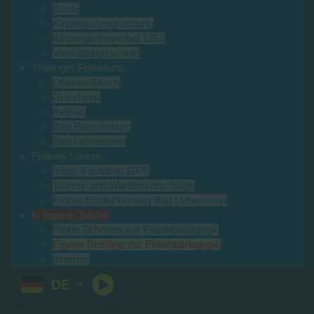
Briefe
Kindergartengründung
Kindergartenverbot 1851
Vermittlungsschule
Thüringer Fröbelorte
Oberweißbach
Griesheim
Keilhau
Bad Blankenburg
Bad Liebenstein
Fröbels Spuren
Infos, Kontakte, GPS
Touren- und Wandervorschläge
Fröbel-Entdeckerweg Bad Liebenstein
In eigener Sache
Frühe Schriften zur Fröbelpädagogik
Eigene Beiträge zur Fröbelpädagogik
Internes
DE