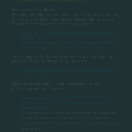
Bildungsforschung und Bildungsinformation
Dort sind u.a. zu finden:
Protokoll der Allgemeinen Deutschen Lehrerversammlung
in Gotha, Juni 1852 - der letzten Versammlung, an der
Friedrich Fröbel vor seinem Tode teilnahm:
Allgemeine Deutsche Lehrerzeitung Nr. 25&26,
26.Juni 1852
Allgemeine Deutsche Lehrerzeitung Nr. 27&28,
10.Juli 1852
"Zur richtigen Würdigung Friedrich Fröbels und seines
pädagogischen Wirkens - S.M. Budich in
Allgemeine Deutsche Lehrerzeitung Nr. 23&24,
12.Juni 1852
Digitales Textarchiv zur Bildungsgeschichte des
deutschsprachigen Raumes:
Gesamtausgabe der Briefe Friedrich Fröbels
Stichwortsuche in der Gesamtausgabe der
Fröbel-Briefe
Copyright © 2017 BBF/HFF“ („Bibliothek für Bildungsgeschichtliche
Forschung des Deutschen Instituts für Internationale Pädagogische
Forschung Berlin“/„Prof. Dr. Heiland Fröbel-Forschungsstelle Universität
Duisburg-Essen“).