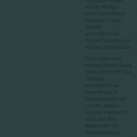
Spielgabe (Kugel,
Walze, Würfel) –
heute das weltweit
bekannte Fröbel-
Symbol
schlechthin.Der
Entwurf stammte von
Wilhelm Middendorff.
Ernst Luther und
dessen Bruder Georg
hatte Fröbel 1817 als
Zöglinge
schulgeldfrei an
seine Anstalt in
Keilhau geholt, um
seinem „großen
Glaubenshelden“ im
Jahre der 300.
Wiederkehr der
Reformation ein