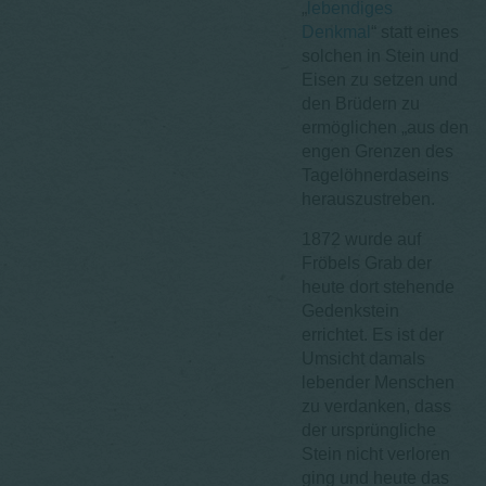
„
lebendiges
Denkmal
“ statt eines
solchen in Stein und
Eisen zu setzen und
den Brüdern zu
ermöglichen „aus den
engen Grenzen des
Tagelöhnerdaseins
herauszustreben.
1872 wurde auf
Fröbels Grab der
heute dort stehende
Gedenkstein
errichtet. Es ist der
Umsicht damals
lebender Menschen
zu verdanken, dass
der ursprüngliche
Stein nicht verloren
ging und heute das