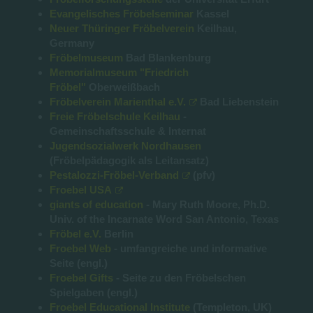
Evangelisches Fröbelseminar
Kassel
Neuer Thüringer Fröbelverein
Keilhau,
Germany
Fröbelmuseum
Bad Blankenburg
Memorialmuseum "Friedrich
Fröbel"
Oberweißbach
Fröbelverein Marienthal e.V.
Bad Liebenstein
Freie Fröbelschule Keilhau
-
Gemeinschaftsschule & Internat
Jugendsozialwerk Nordhausen
(Fröbelpädagogik als Leitansatz)
Pestalozzi-Fröbel-Verband
(pfv)
Froebel USA
giants of education
- Mary Ruth Moore, Ph.D.
Univ. of the Incarnate Word San Antonio, Texas
Fröbel e.V.
Berlin
Froebel Web
- umfangreiche und informative
Seite (engl.)
Froebel Gifts
- Seite zu den Fröbelschen
Spielgaben (engl.)
Froebel Educational Institute
(Templeton, UK)