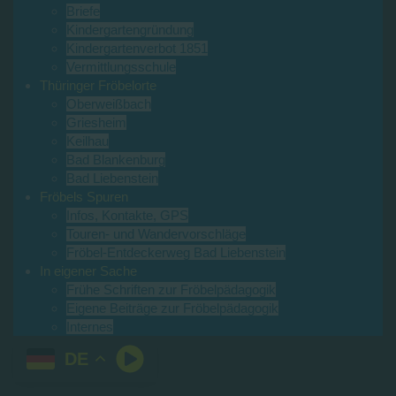
Briefe
Kindergartengründung
Kindergartenverbot 1851
Vermittlungsschule
Thüringer Fröbelorte
Oberweißbach
Griesheim
Keilhau
Bad Blankenburg
Bad Liebenstein
Fröbels Spuren
Infos, Kontakte, GPS
Touren- und Wandervorschläge
Fröbel-Entdeckerweg Bad Liebenstein
In eigener Sache
Frühe Schriften zur Fröbelpädagogik
Eigene Beiträge zur Fröbelpädagogik
Internes
DE